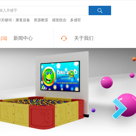
搜关键词：康复设备
资源教室
感觉统合
多感官
新闻中心
关于我们