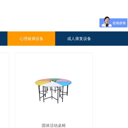
心理健康设备
成人康复设备
团体活动桌椅