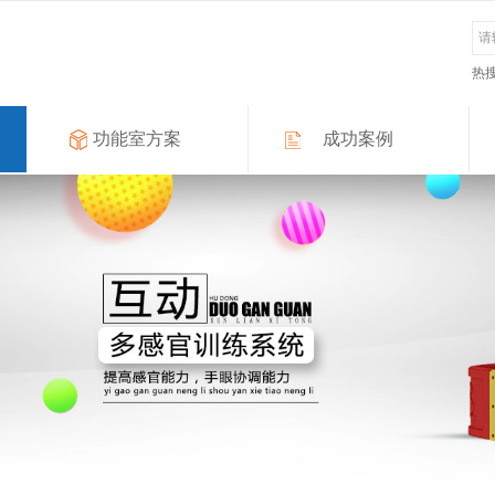
热
功能室方案
成功案例