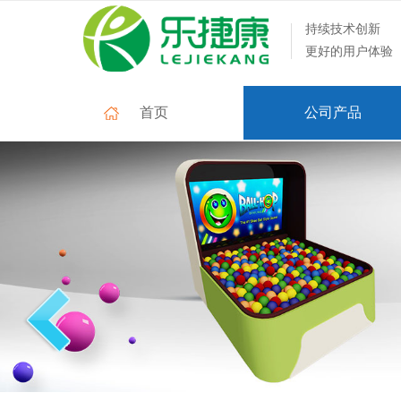
持续技术创新
更好的用户体验
首页
公司产品