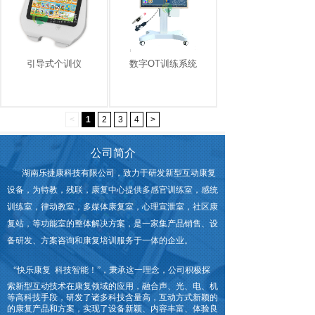
引导式个训仪
数字OT训练系统
<
1
2
3
4
>
公司简介
湖南乐捷康科技有限公司，致力于研发新型互动康复
设备，为特教，残联，康复中心提供多感官训练室，感统
训练室，律动教室，多媒体康复室，心理宣泄室，社区康
复站，等功能室的整体解决方案，是一家集产品销售、设
备研发、方案咨询和康复培训服务于一体的企业。
“快乐康复 科技智能！”
，秉承这一理念，公司积极探
索新型互动技术在康复领域的应用，融合声、光、电、机
等高科技手段，研发了诸多科技含量高，互动方式新颖的
的康复产品和方案，实现了设备新颖、内容丰富、体验良