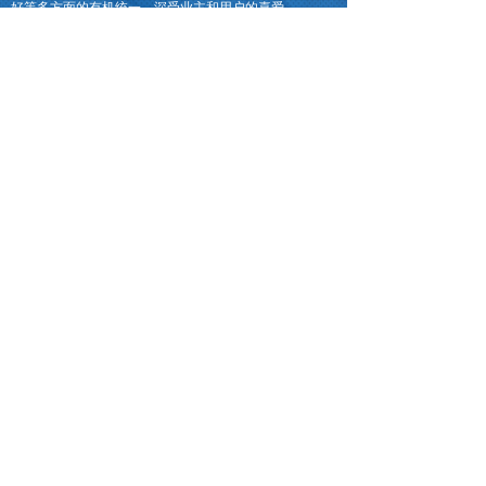
好等多方面的有机统一，深受业主和用户的喜爱。
新闻中心
乐捷康亮相第86届教育展
2025-10-29
深度｜普特融合教育，让特殊学生不再
2025-02-06
湖南乐捷康第82届天津教育装备展精
2023-10-26
<
1
2
>
联系我们
公司名称：湖南乐捷康科技有限公司
公司地址：
长沙市芙蓉区晚报大厦1910室
公司网址：www.lejiekang.com