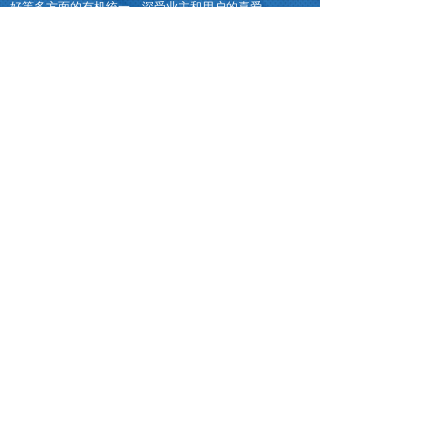
好等多方面的有机统一，深受业主和用户的喜爱。
新闻中心
乐捷康亮相第86届教育展
2025-10-29
深度｜普特融合教育，让特殊学生不再
2025-02-06
湖南乐捷康第82届天津教育装备展精
2023-10-26
<
1
2
>
联系我们
公司名称：湖南乐捷康科技有限公司
公司地址：
长沙市芙蓉区晚报大厦1910室
公司网址：www.lejiekang.com