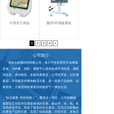
引导式个训仪
数字OT训练系统
<
1
2
3
4
>
公司简介
湖南乐捷康科技有限公司，致力于研发新型互动康复
设备，为特教，残联，康复中心提供多感官训练室，感统
训练室，律动教室，多媒体康复室，心理宣泄室，社区康
复站，等功能室的整体解决方案，是一家集产品销售、设
备研发、方案咨询和康复培训服务于一体的企业。
“快乐康复 科技智能！”
，秉承这一理念，公司积极探
索新型互动技术在康复领域的应用，融合声、光、电、机
等高科技手段，研发了诸多科技含量高，互动方式新颖的
的康复产品和方案，实现了设备新颖、内容丰富、体验良